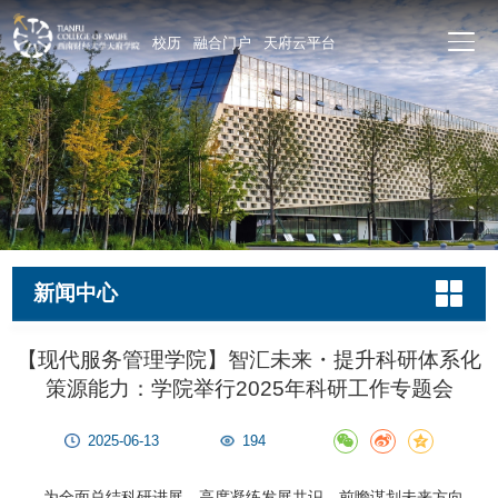
校历
融合门户
天府云平台
新闻中心
【现代服务管理学院】智汇未来・提升科研体系化
策源能力：学院举行2025年科研工作专题会
2025-06-13
194
为全面总结科研进展、高度凝练发展共识、前瞻谋划未来方向，