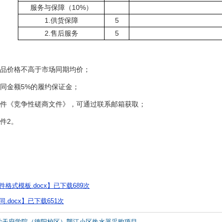
服务与保障（10%）
1.供货保障
5
2.售后服务
5
品价格不高于市场同期均价；
同金额5%的履约保证金；
件《竞争性磋商文件》，可通过联系邮箱获取；
件2。
格式模板.docx
】已下载
689
次
.docx
】已下载
651
次
学天府学院（德阳校区）龑江小区热水器采购项目