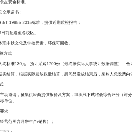
食品安全标准。
安全承诺书；
B/T 19855-2015标准，提供近期质检报告；
26日前配送至各校区。
体现中秋文化及学校元素，环保可回收。
结算方式
均标准130元，预计采购1700份（最终按实际人事统计数据调整），合计预
据实结算，根据实际发放数量结算，慰问品发放结束后，采购人凭发票向供
式
主动邀请，征集供应商提供报价及方案，组织线下试吃会综合评分（评分维
中标单位。
要求
经营范围含月饼生产/销售）；
许可证；