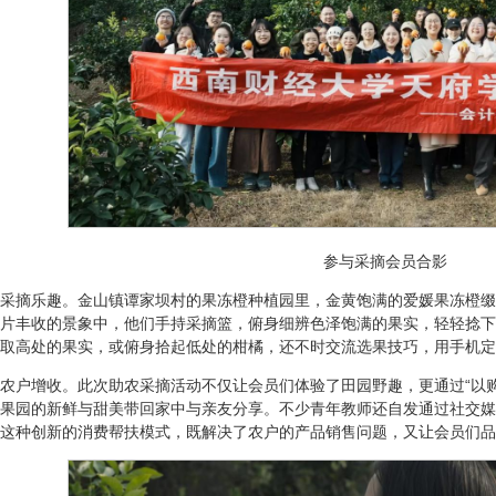
参与采摘会员合影
采摘乐趣。金山镇谭家坝村的果冻橙种植园里，金黄饱满的爱媛果冻橙缀
片丰收的景象中，他们手持采摘篮，俯身细辨色泽饱满的果实，轻轻捻下
取高处的果实，或俯身拾起低处的柑橘，还不时交流选果技巧，用手机定
农户增收。此次助农采摘活动不仅让会员们体验了田园野趣，更通过“以
果园的新鲜与甜美带回家中与亲友分享。不少青年教师还自发通过社交媒
这种创新的消费帮扶模式，既解决了农户的产品销售问题，又让会员们品