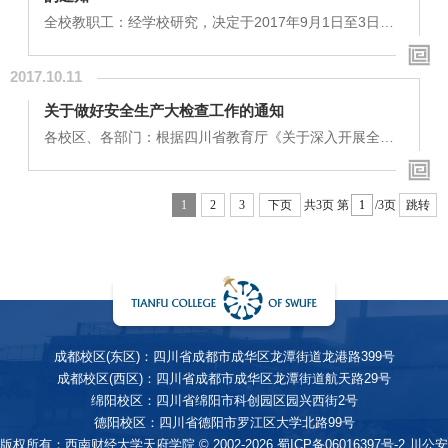
下：一、任务分工（一）学生发展中心1.责任人：高亮、
罗平、金晶2.检查重点：（1）新生是否按时入学，...
全校教职工：经学校研究，决定于2017年9月1日至3日召
开全校教职工大会，现将具体安排通知如下：一、大会安
排1. 9月1日上午9点30分至下午16点30分，在绵阳校区学
2017.10.11
术报告厅召开全校大会，全体教职工参会；2. 9月2日至3
日，各教学中心、专业研究所、行政部门在各自校区举行
关于做好安全生产大检查工作的通知
分组讨论。二、大会议程1.党委书记徐天春发表讲话2.校
长蒲果泉发表讲话3.其余校领导就各自分管工作，通报上
各校区、各部门：根据四川省教育厅《关于深入开展全省
半年工作推进情况，并就下半年的相关工作做具体部...
教育系统安全生产大检查工作的通知》（川教函[2017]495
号）的工作安排，经学校研究决定，以平安校园建设为抓
手，结合新生开学重点工作，在全校范围内开展安全生产
1
2
3
下页
共3页
第
/3页
跳转
大检查。具体安排如下：一、任务分工1、后勤服务中心
（1）检查重点：食堂和各商铺的环境和食品卫生安全，油
气输送管道、饮用水设施等重点部位，电梯、锅炉、压力
容积等重点设备，以及校园内各施工现场的安全防...
成都校区(东区)：四川省成都市成华区龙潭街道龙港路399号
成都校区(西区)：四川省成都市成华区龙潭街道航天路29号
绵阳校区：四川省绵阳市科创园区园兴西街2号
德阳校区：四川省德阳市罗江区大学北路99号
版权所有：西南财经大学天府学院 © 2002-2026
蜀ICP备06016397号-2
川公安