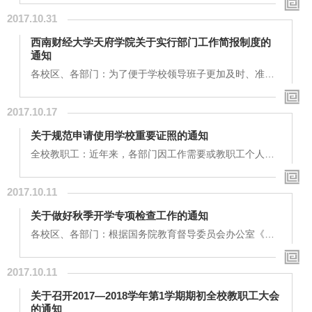
党的十九大精神，是我们学校当前和今后一个时期首要的
2017.10.31
政治任务。为深入学习宣传贯彻党的十九大精神，经党委
研究，定于2017年11月6日邀请西南财经大学马克思主义
西南财经大学天府学院关于实行部门工作简报制度的
学院院长唐晓勇教授到我校作学习贯彻党的十九大精神专
通知
题讲座，具体安排如下：一、会议时间：2017年11月6日
（星期一）19：00二、会议地点：成都校区学术报告厅...
各校区、各部门：为了便于学校领导班子更加及时、准
确、有效地了解和掌握各部门工作推进情况，经学校研
究，决定从2017年11月起实行部门工作简报制度，现将具
2017.10.17
体安排通知如下：1.各专业研究所、教学中心、行政部
门、学生片区在每月初提交本部门上一月的工作简报；2.
关于规范申请使用学校重要证照的通知
工作简报主要对本部门当月开展的主要工作进行汇报，包
括工作进展情况、存在的问题、解决的举措等，切忌讲套
全校教职工：近年来，各部门因工作需要或教职工个人因
话、喊口号、记流水账，力求言简意赅、求真务实；3.各
私人事务需要使用学校重要证照的情况越来越多，为了保
部...
障学校和教职工的权益不受损害，现对学校重要证照的申
2017.10.11
请使用进行严格规范。安排如下：一、申请证照类型1、民
办非企业单位登记证（自2016年起，民办非企业单位登记
关于做好秋季开学专项检查工作的通知
证、组织机构代码证、税务登记证实行“三证合一”制
度）；2、办学许可证。二、申请流程1、需要使用民办非
各校区、各部门：根据国务院教育督导委员会办公室《关
企业单位登记证的部门或个人须填写《民办非企业单位...
于开展2017年秋季开学专项督导检查工作的通知》（国教
督办函[2017]48号）的工作要求，为确保2017年开学工作
2017.10.11
顺序有序进行，切实维护校园安全稳定，以新作风、新气
象迎接党的十九大胜利召开，经学校研究，决定从8月25
关于召开2017—2018学年第1学期期初全校教职工大会
日至9月8日组织开展秋季开学专项检查工作。具体安排如
的通知