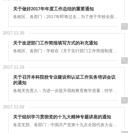
相关规定，经常有未发起申请流程即用车、不及时提交报
关于做好2017年年度工作总结的重要通知
销票据等违规情况发生。现重申私车公用使用和报销等注
意事项：1．使用人须在用车前发起私车公用申请流程；
各校区、各部门：2017年即将过去，为了便于学校全面、
2．使用人须在当月提交与报销流程中一致的过路费...
准确掌握2017年各项工作开展情况，总结经验、查找问
题，为2018年工作提前做好部署，经学校研究决定，现要
2017.11.30
求各校区、各部门和全体教职工开展2017年年度工作总
结。具体要求如下：一、部门工作总结部门工作总结要严
关于改进部门工作简报填写方式的补充通知
格对照学校2017年工作要点和本部门2017年工作计划，按
照“工作回顾、存在问题、下一步思路”三个方面进行总
各校区、各部门：学校在《关于实行部门工作简报制度的
结：1．工作回顾：要对照本部门2017年工作计划，逐一
通知》（天府校办[2017]019号）中明确提出，“切忌讲套
落...
话、喊口号、记流水账，力求言简意赅、求真务实”，但通
2017.11.16
过对10月工作简报的检查，发现有相当一些部门在长篇累
牍地进行总结，甚至一件工作就是一篇新闻稿。为了进一
关于召开本科院校专业建设和认证工作实务培训会议
步改进工作简报的填写方式，既减轻各部门的负担，又使
的通知
校领导更直观地了解，现由学校制定统一的表单，具体要
求如下：1.一件工作尽量用一句话阐述清楚，填写...
各相关负责人：为进一步提升我校教育教学质量，经学校
研究决定，特邀请麦可思公司副总裁、麦可思研究院副院
长、高等教育质量评价专家周凌波先生，到我校做专业建
2017.11.02
设和专业认证工作实务的咨询报告。现将具体安排通知如
下：一、会议时间2017年11月21日（星期二）9:30—
关于组织学习贯彻党的十九大精神专题讲座的通知
11:30二、会议地点成都校区（西区）一号楼6楼大会议室
三、会议内容1、题目：国际范式，评建一体---本科院校专
各党支部、各部门：中国共产党第十九次全国代表大会将
业建设与认证工作实务培训2、主要内容：以工程教育专...
于10月18日在北京召开。认真学习、广泛宣传、全面贯彻