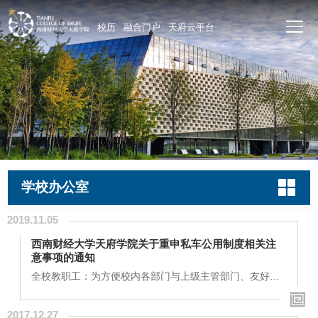
校历
融合门户
天府云平台
学校办公室
2019.11.05
西南财经大学天府学院关于重申私车公用制度相关注
意事项的通知
全校教职工：为方便校内各部门与上级主管部门、友好合
作单位保持及时的工作联系，同时也为了广大教职工出行
便捷，学校办学多年以来一直实行私车公用制度，效果较
2017.12.27
好。但近来屡有部分教职工不遵照《私车公用管理办法》