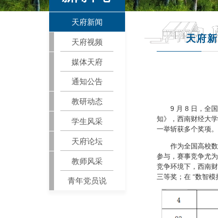
天府新闻
天府新
天府视频
媒体天府
通知公告
教研动态
9 月 8 日
知》，西南财经大学
学生风采
一举斩获多个奖项。
天府论坛
作为全国高校数
参与，赛事竞争尤为激
教师风采
竞争环境下，西南财
三等奖；在 “数智模
青年党员说