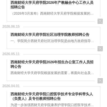
西南财经大学天府学院2026年产教融合中心工作人员
位列中国独立学院第15名，中国财经类独立学院第2名。
招聘公告
经过二十余年的发展，学校先后获得“中国最具办学特色独
立学院”、“亚太区最具发展潜力品牌院校”、“中...
（2026年3月发布）西南财经大学天府学院根据发展的需
要，将面向社会及应届毕业生招聘产教融合中心工作人
员，有关事项如下：一、招聘岗位：西南财经大学天府学
2026.06.15
院产教融合中心工作人员（绵阳校区1名）二、招聘条件岗
位名称主要职责招聘人数招聘要求产业服务部工作人员1.
西南财经大学天府学院社区治理学院教师招聘公告
产业对接与合作拓展：拓展并优化与地方重点产业、学校
学科发展适配的政校行企合作，深度调研产业需求，挖掘
一、学院简介西财天府社区治理学院是由地方政府指导举
联合研究、定制化培训等校企合作切入点，形成合作机会
办，西南财经大学天府学院与四川创新社会发展与管理研
清单；...
究院联合创建的产教融合型二级学院。学院秉持“五社一
2026.05.11
体”理念，即集社区科研、教育、培训、服务和产业于一
体，形成全方位的社区治理生态系统。坚持“联合办学、联
西南财经大学天府学院2026年招生办公室工作人员招
合育人、联合科研、联合发展”理念，合作共建有社区教育
聘公告
与治理创新研究院（智库）、智能社区与大健康实验室、
社区治理算法应用AI实验室、成华区国家智能社会治理实
西南财经大学天府学院根据发展的需要，将面向社会及应
验综合基地协同创新研发平台等教学和科研机构。...
届毕业生招聘招生办公室工作人员，有关事项如下：一、
招聘岗位：西南财经大学天府学院招生办公室工作人员
2026.04.01
（成都校区1名）二、招聘条件岗位名称主要职责招聘人数
招聘要求招生办公室工作人员1、视频内容策划与制作：负
西南财经大学天府学院口腔医学技术专业学科带头人
责学校招生宣传、校园品牌建设、文化活动等短视频的全
（负责人）及专任教师招聘公告
流程制作。2、新媒体运营支持：协同招生宣传团队，优化
抖音、视频号等平台的视频内容分发策略，提升传播效能
为进一步加强西财天府学院康养护理学院口腔医学技术专