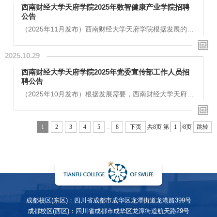
位名称主要职责招聘人数招聘要求继续教育学院工作人员
西南财经大学天府学院2025年数智健康产业学院招聘
1.市场拓展与品牌建设（1）深入进行市场调研，分析行业
公告
动态与竞争对手，挖掘潜在培训需求；（2）参与制定学院
项目的市场推广策略；（3）负责开拓和维护与政府部
（2025年11月发布）西南财经大学天府学院根据发展的需
门、...
要，将面向社会及应届毕业生招聘数智健康产业学院工作
人员，有关事项如下：一、招聘岗位：西南财经大学天府
2025.10.29
学院数智健康产业学院工作人员（绵阳校区3名）二、招聘
条件岗位名称主要职责招聘人数招聘要求硬件工程师1.核
西南财经大学天府学院2025年党委宣传部工作人员招
心开发与方案设计：负责ED可穿戴检测仪、智能艾灸仪等
聘公告
智能医疗设备硬件全流程开发，保障产品性能与质量。依
据项目需求制定硬件技术方案、设计接口，编写技术文
（2025年10月发布）根据发展需要，西南财经大学天府学
档，...
院将面向社会及应届毕业生招聘宣传部工作人员，有关事
项如下：一、招聘岗位西南财经大学天府学院党委宣传部
工作人员（绵阳校区1名）二、招聘条件岗位名称主要职责
...
1
2
3
4
5
8
下页
共8页
第
/8页
跳转
招聘人数招聘要求党委宣传部工作人员负责学校官方新媒
体运营，尤其是各类宣传视频的策划与创意构思1名绵阳校
区1.中共党员，具有良好的政治素质和道德品行，拥护中
国共产党的领导，遵守国家法律法规，身心健康。2.硕士
及以上学历，...
成都校区(东区)：四川省成都市成华区龙潭街道龙港路399号
成都校区(西区)：四川省成都市成华区龙潭街道航天路29号