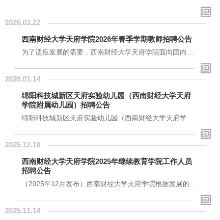
与用户互动质量。...
业建设，提升专业办学水平与学术影响力，根据工作需
要，现面向社会公开招聘口腔医学技术专业学科带头人
2026.03.22
（负责人）1名及专任教师3人，具体事宜公告如下：一、
招聘岗位、职责及条件（一）口腔医学技术专业学科带头
西南财经大学天府学院2026年春季学期教师招聘公告
人（负责人）岗位职责：全面负责口腔医学技术专业的学
科规划、专业建设、人才培养方案制定与实施；带领专业
为了适应发展的需要，西南财经大学天府学院面向国内外
团队开展教学改革、科学研究及社会服务工作，提升专业
招聘部分教师，现公告如下：一、学校概况西南财经大学
在行业内的知名度与影响力；...
天府学院是经教育部(教发函〔2006〕81号)批准，将西南
2026.01.14
财经大学的涪江校区进行整体置换，并完整继承了原西南
财经大学电子商务学院的全部师资和管理队伍、办学理
绵阳科技城新区天府实验幼儿园（西南财经大学天府
念、图书资料、教学设备、校园建筑及生活设施等而设立
学院附属幼儿园）招聘公告
的独立学院。在中国校友会最新排名中，学校位列中国独
立学院第15名，中国财经类独立学院第2名。经过二十余
绵阳科技城新区天府实验幼儿园（西南财经大学天府学院
年的发展，...
附属幼儿园），是由绵阳科技城新区与西南财经大学天府
学院联合举办的一所公立幼儿园。幼儿园设计新颖，环境
2025.12.18
宜人，占地面积约 8300 平方米。园内配备 12 间幼儿活动
室，设有中庭下沉式绘本剧场、感统室、科探室、大型建
西南财经大学天府学院2025年继续教育学院工作人员
构区等 7 个功能室，还建有生态活动区、大型树屋探险游
招聘公告
乐区、沙水木屑活动区等 5 大户外活动区。幼儿园传承西
南财经大学天府学院 “崇文尚武，敏思践行” 的校训，...
（2025年12月发布）西南财经大学天府学院根据发展的需
要，将面向社会及应届毕业生招聘继续教育学院工作人
员，有关事项如下：一、招聘岗位：西南财经大学天府学
2025.11.14
院继续教育学院工作人员（绵阳校区1名）二、招聘条件岗