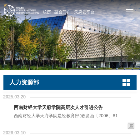
校历
融合门户
天府云平台
人力资源部
2025.03.20
西南财经大学天府学院高层次人才引进公告
西南财经大学天府学院是经教育部(教发函〔2006〕81号)
批准，将西南财经大学的涪江校区进行整体置换，并完整
继承了原西南财经大学电子商务学院的全部师资和管理队
2026.03.10
伍、办学理念、图书资料、教学设备、校园建筑及生活设
施等而设立的独立学院。在中国校友会最新排名中，学校