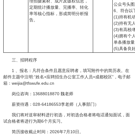
理拍摄素材、成片及版权信息，
公众号头图
定期统计播放量、完播率、转化
6、符合以
率等核心指标，形成简明分析报
(1)持有
告。
(2)持有
(3)有高
(4)拥有
单条播放量
(5)具备
三、招聘程序
1 、报名：凡符合条件且愿意应聘者，填写附件中的简历表。在
邮件主题中注明:“姓名+应聘招生办公室工作人员+成都校区”，电子邮
箱：weijia@tfswufe.edu.cn
岗位咨询：13688018870 魏老师
薪资待遇：028-64186553李老师（人事部门）
我们将对送审材料进行初选，对初选合格者将电话通知面试，面
试合格者将进行为期6个月实习。
简历接收截止时间：2026年7月10日。