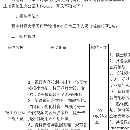
生招聘招生办公室工作人员，有关事项如下：
一、招聘岗位：
西南财经大学天府学院招生办公室工作人员（成都校区1名）
二、招聘条件
岗位名称
主要职责
招聘人数
1、硕士研
2、具备视
创意策划、
3、长视频
专访、活动
1、视频内容策划与制作：负责学
专业版与Ad
校招生宣传、校园品牌建设、文
点、多轨道
化活动等短视频的全流程制作。
音与配乐等
2、新媒体运营支持：协同招生宣
4、熟练使
传团队，优化抖音、视频号等平
1名
尼、佳能等
招生办公室
台的视频内容分发策略，提升传
（成都校
立布光与收
工作人员
播效能与用户互动质量。
区）
5、具备良
3、资料归档与数据整理：规范管
Photos