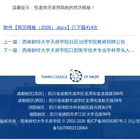
温馨提示：投递简历请用我校的简历模板！
附件【
简历模板（2026）.docx
】已下载
414
次
上一篇：西南财经大学天府学院社区治理学院教师招聘公告
下一篇：西南财经大学天府学院口腔医学技术专业学科带头人（负责人）及专任教师招聘公告
成都校区(东区)：四川省成都市成华区龙潭街道龙港路399号
成都校区(西区)：四川省成都市成华区龙潭街道航天路29号
绵阳校区：四川省绵阳市科创园区园兴西街2号
德阳校区：四川省德阳市罗江区大学北路99号
版权所有：西南财经大学天府学院 © 2002-2026
蜀ICP备06016397号-2
川公安
备51079002110064