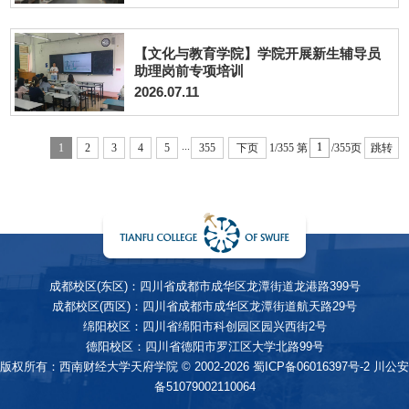
【文化与教育学院】学院开展新生辅导员
助理岗前专项培训
2026.07.11
...
1
2
3
4
5
355
下页
1/355
第
/355页
跳转
成都校区(东区)：四川省成都市成华区龙潭街道龙港路399号
成都校区(西区)：四川省成都市成华区龙潭街道航天路29号
绵阳校区：四川省绵阳市科创园区园兴西街2号
德阳校区：四川省德阳市罗江区大学北路99号
版权所有：西南财经大学天府学院 © 2002-2026
蜀ICP备06016397号-2
川公安
备51079002110064