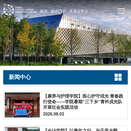
校历
融合门户
天府云平台
新闻中心
【康养与护理学院】医心护守戎光 青春践
行使命——学院暑期“三下乡”青衿戍光队
开展社会实践活动
2026.08.03
【会计学院】以青年之行，兴千里乡野