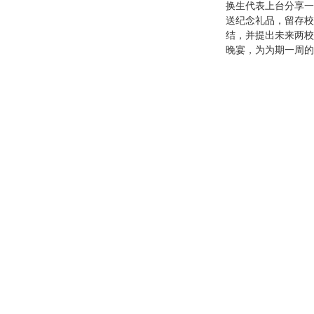
换生代表上台分享一
送纪念礼品，留存校
结，并提出未来两校
晚宴，为为期一周的