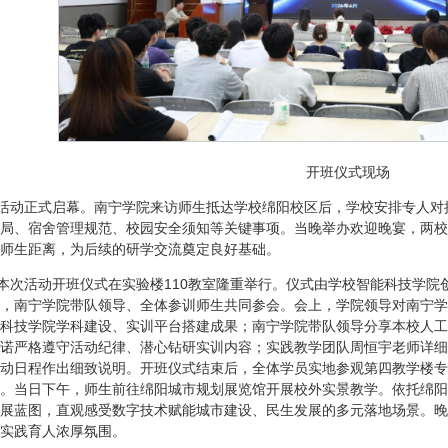
开班仪式现场
流活动正式启幕。南宁学院来访师生抵达学校绵阳校区后，学校安排专人
局、宿舍管理规范、校园安全须知等关键事项。当晚举办欢迎晚宴，两校
师生距离，为后续的研学交流奠定良好基础。
，本次活动开班仪式在实验楼110教室隆重举行。仪式由学校智能科技学
，南宁学院带队领导、全体参训师生共同参会。会上，学院领导对南宁学
科技学院学科建设、实训平台搭建成果；南宁学院带队领导分享本校人工
诺严格遵守活动纪律、潜心钻研实训内容；实践教学团队周恒宇老师详细
动日程作出细致说明。开班仪式结束后，全体学员实地参观第四教学楼专
。当日下午，师生前往绵阳城市规划展览馆开展校外实景教学。依托绵阳
展蓝图，直观感受数字技术赋能城市建设、民生发展的多元落地场景。晚
实践育人浓厚氛围。