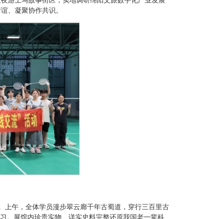
情谊、凝聚协作共识。
学。上午，全体学员漫步翠云廊千年古蜀道，穿行三百里古
习。展馆内珍贵实物、详实史料完整还原我国老一辈科