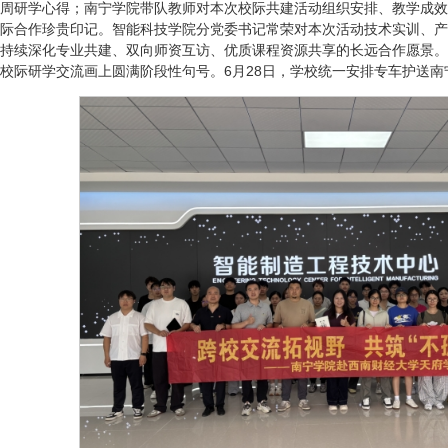
周研学心得；南宁学院带队教师对本次校际共建活动组织安排、教学成效
际合作珍贵印记。智能科技学院分党委书记常荣对本次活动技术实训、产
持续深化专业共建、双向师资互访、优质课程资源共享的长远合作愿景。
校际研学交流画上圆满阶段性句号。6月28日，学校统一安排专车护送