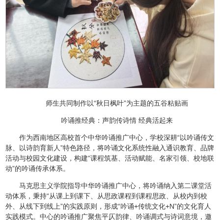
师生共同制作以“秋日枫叶”为主题的五谷粘贴画
吟诵推经典：声韵传诗情 经典活起来
作为西南地区高校首个中华吟诵推广中心，学校深耕“以吟诵传文
脉、以诗韵育新人”特色路径，将吟诵文化系统性融入通识教育、品牌
活动与校园文化建设，构建“课程筑基、活动赋能、名家引领、校地联
动”的吟诵传承体系。
马克思主义学院指导中华吟诵推广中心，将吟诵纳入第二课堂活
动体系，秉持“从课上到课下、从思政课程到课程思政、从校内到校
外、从线下到线上”的实践原则，形成“吟诵+传统文化+N”的文化育人
实践模式。中心的吟诵推广聚焦平仄韵律、吟诵调式与诗词意境，邀