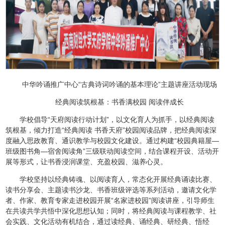
中华吟诵推广中心“古典诗词吟诵的基本理论”主题讲座活动现场
经典阅读筑根基：书香满校园 阅读伴成长
学校倡导“天府阅读行动计划”，以文化育人为抓手，以经典阅读
筑根基，倾力打造“经典阅读 书香天府”校园阅读品牌，把经典阅读深
度融入思政教育、通识教学与校园文化建设。通过构建“校园典籍屋—
班级图书角—宿舍阅读角”三级联动阅读空间，结合课程开设、活动开
展等形式，让书香浸润课堂、充盈校园、滋养心灵。
学校坚持以经典铸魂、以阅读育人，常态化开展经典诵读比赛、
读书分享会、主题读书沙龙、书香班级评选等系列活动，邀请文化学
者、作家、教育专家走进校园开展“名家进校园”阅读讲座，引导师生
在共读共学共悟中深化思想认知；同时，将经典阅读与课程教学、社
会实践、文化活动有机结合，通过读经典、诵经典、研经典、悟经