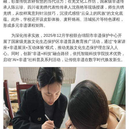
融，彰显传统农耕智慧的当代活力；在羌文化工作坊，国家级非遗传
承人陈云珍、四川省羌绣代表性传承人沈燕艳等现场授课，师生共绣
羌绣，从纹样寓意到针法技巧，沉浸式感悟“云朵上的民族”的文化底
蕴。此外，学校还开设皮影体验、麦秆烙画、涪城拓片等特色课程，
形成多元非遗课程矩阵。
为深化传承实效，2025年12月学校联合绵阳市非遗保护中心开
展了国家级羌族文化生态保护区非遗普及教育推广活动，通过“专家讲
座+非遗展演+互动体验”模式，推动羌族文化生态保护理念深入人
心。同时，创新“非遗+科技”融合路径，依托智能科技学院技术优势，
启动“AI+非遗”社科普及系列活动，让传统非遗在数字时代焕发新生。