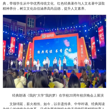
典，带领学生从中华优秀传统文化、红色经典著作与人文名著中汲取
精神养分，树立文化自信涵养高尚品德，提升人文素养。
经典朗诵《我的“大学”我的梦》在学校20周年校庆晚会上展演
文脉绵延，薪火相传。如今，以非遗传承、中华吟诵、经典阅读
为核心的传统文化体系，已成为西南财经大学天府学院最鲜明的育人