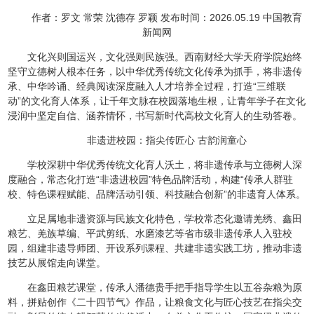
作者：罗文 常荣 沈德存 罗颖 发布时间：2026.05.19 中国教育
新闻网
文化兴则国运兴，文化强则民族强。西南财经大学天府学院始终
坚守立德树人根本任务，以中华优秀传统文化传承为抓手，将非遗传
承、中华吟诵、经典阅读深度融入人才培养全过程，打造“三维联
动”的文化育人体系，让千年文脉在校园落地生根，让青年学子在文化
浸润中坚定自信、涵养情怀，书写新时代高校文化育人的生动答卷。
非遗进校园：指尖传匠心 古韵润童心
学校深耕中华优秀传统文化育人沃土，将非遗传承与立德树人深
度融合，常态化打造“非遗进校园”特色品牌活动，构建“传承人群驻
校、特色课程赋能、品牌活动引领、科技融合创新”的非遗育人体系。
立足属地非遗资源与民族文化特色，学校常态化邀请羌绣、鑫田
粮艺、羌族草编、平武剪纸、水磨漆艺等省市级非遗传承人入驻校
园，组建非遗导师团、开设系列课程、共建非遗实践工坊，推动非遗
技艺从展馆走向课堂。
在鑫田粮艺课堂，传承人潘德贵手把手指导学生以五谷杂粮为原
料，拼贴创作《二十四节气》作品，让粮食文化与匠心技艺在指尖交