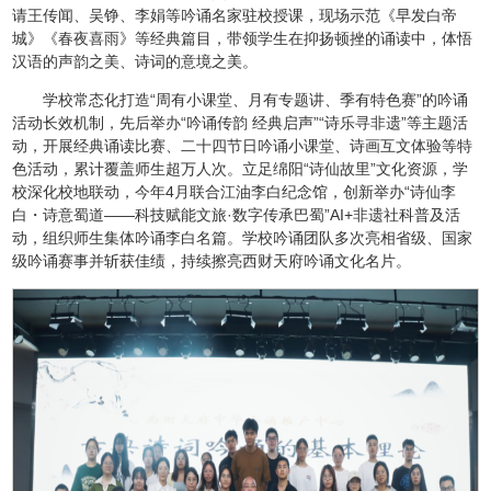
请王传闻、吴铮、李娟等吟诵名家驻校授课，现场示范《早发白帝
城》《春夜喜雨》等经典篇目，带领学生在抑扬顿挫的诵读中，体悟
汉语的声韵之美、诗词的意境之美。
学校常态化打造“周有小课堂、月有专题讲、季有特色赛”的吟诵
活动长效机制，先后举办“吟诵传韵 经典启声”“诗乐寻非遗”等主题活
动，开展经典诵读比赛、二十四节日吟诵小课堂、诗画互文体验等特
色活动，累计覆盖师生超万人次。立足绵阳“诗仙故里”文化资源，学
校深化校地联动，今年4月联合江油李白纪念馆，创新举办“诗仙李
白・诗意蜀道——科技赋能文旅·数字传承巴蜀”AI+非遗社科普及活
动，组织师生集体吟诵李白名篇。学校吟诵团队多次亮相省级、国家
级吟诵赛事并斩获佳绩，持续擦亮西财天府吟诵文化名片。