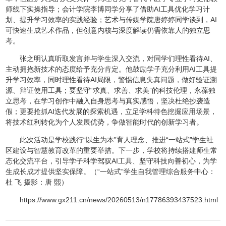
师线下实操指导；会计学院李博同学分享了借助AI工具优化学习计
划、提升学习效率的实践经验；艺术与传媒学院唐婷婷同学谈到，AI
可快速生成艺术作品，但创意内核与深度解读仍需依靠人的独立思
考。
张之明认真听取发言并与学生深入交流，对同学们理性看待AI、
主动拥抱新技术的态度给予充分肯定。他鼓励学子充分利用AI工具提
升学习效率，同时理性看待AI局限，警惕信息失真问题，做好验证溯
源、辩证使用工具；要坚守“求真、求善、求美”的科技伦理，永葆独
立思考，在学习创作中融入自身思考与真实感悟，坚决杜绝抄袭造
假；更要抢抓AI迭代发展的探索机遇，立足学科特色挖掘应用场景，
将技术红利转化为个人发展优势，争做智能时代的创新学习者。
此次活动是学校践行“以生为本”育人理念、推进“一站式”学生社
区建设与智慧教育改革的重要举措。下一步，学校将持续搭建师生常
态化交流平台，引导学子科学驾驭AI工具、坚守科技向善初心，为学
生成长成才提供坚实保障。（“一站式”学生自我管理综合服务中心：
杜 飞 摄影：唐 熙）
https://www.gx211.cn/news/20260513/n17786393437523.html