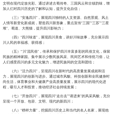
文明在现代绽放光彩。通过讲述古蜀传奇、三国风云和古镇韵味，增
加人们对四川历史的了解和认知，提升文化自信；
（三）“安逸四川”，展现四川独特的人文资源、自然景观、风土
人情等新变化新成就，塑造四川新形象，重点宣传“三国”“三苏”“三星
堆”、蜀道、大熊猫，提升四川影响力；
（四）“四川味道”，展现四川美食，讲好川味故事，充分展示四
川人民的幸福感、获得感；
（五）“‘川’流民俗”，传承和保护四川丰富多彩的民俗文化，保留
民族的精神家园。集中展示少数民族风采、民间艺术和传统习俗，让
人们感受四川的多元文化魅力，增进民族间的交流和团结；
（六）“活力四川”，呈现四川在新时代的高质量发展成就和活
力，展现四川的创新与进步。通过城市风貌、科技创新和全民健身时
尚生活，体育事业和大健康产业高质量发展，展示四川的现代化进
程，吸引人才和投资，推动经济社会持续发展；
（七）“开放四川”，展现四川“走出去”“请进来”的风采风貌，充分
呈现一个开放、包容、文明、现代的新四川；
（八）“榜样力量”，挖掘四川历史上和当代的名人名家，展现他