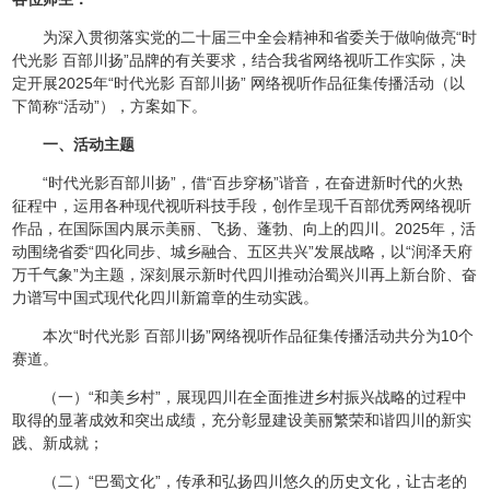
为深入贯彻落实党的二十届三中全会精神和省委关于做响做亮“时
代光影 百部川扬”品牌的有关要求，结合我省网络视听工作实际，决
定开展2025年“时代光影 百部川扬” 网络视听作品征集传播活动（以
下简称“活动”），方案如下。
一、活动主题
“时代光影百部川扬”，借“百步穿杨”谐音，在奋进新时代的火热
征程中，运用各种现代视听科技手段，创作呈现千百部优秀网络视听
作品，在国际国内展示美丽、飞扬、蓬勃、向上的四川。2025年，活
动围绕省委“四化同步、城乡融合、五区共兴”发展战略，以“润泽天府
万千气象”为主题，深刻展示新时代四川推动治蜀兴川再上新台阶、奋
力谱写中国式现代化四川新篇章的生动实践。
本次“时代光影 百部川扬”网络视听作品征集传播活动共分为10个
赛道。
（一）“和美乡村”，展现四川在全面推进乡村振兴战略的过程中
取得的显著成效和突出成绩，充分彰显建设美丽繁荣和谐四川的新实
践、新成就；
（二）“巴蜀文化”，传承和弘扬四川悠久的历史文化，让古老的