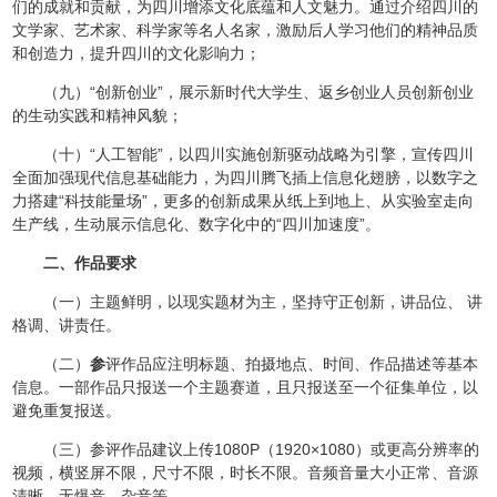
们的成就和贡献，为四川增添文化底蕴和人文魅力。通过介绍四川的
文学家、艺术家、科学家等名人名家，激励后人学习他们的精神品质
和创造力，提升四川的文化影响力；
（九）“创新创业”，展示新时代大学生、返乡创业人员创新创业
的生动实践和精神风貌；
（十）“人工智能”，以四川实施创新驱动战略为引擎，宣传四川
全面加强现代信息基础能力，为四川腾飞插上信息化翅膀，以数字之
力搭建“科技能量场”，更多的创新成果从纸上到地上、从实验室走向
生产线，生动展示信息化、数字化中的“四川加速度”。
二、作品要求
（一）主题鲜明，以现实题材为主，坚持守正创新，讲品位、 讲
格调、讲责任。
（二）
参
评作品应注明标题、拍摄地点、时间、作品描述等基本
信息。一部作品只报送一个主题赛道，且只报送至一个征集单位，以
避免重复报送。
（三）参评作品建议上传1080P（1920×1080）或更高分辨率的
视频，横竖屏不限，尺寸不限，时长不限。音频音量大小正常、音源
清晰，无爆音、杂音等。