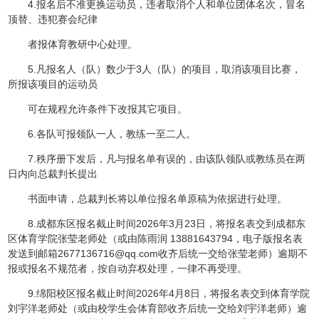
4.报名后不准更换运动员，违者取消个人和单位团体名次，冒名
顶替、违犯赛会纪律
者报体育教研中心处理。
5.凡报名人（队）数少于3人（队）的项目，取消该项目比赛，
所报该项目的运动员
可在规程允许条件下改报其它项目。
6.各队可报领队一人，教练一至二人。
7.秩序册下发后，凡与报名单有误的，由该队领队或教练员在两
日内向总裁判长提出
书面申请，总裁判长将以单位报名单原稿为依据进行处理。
8.成都东区报名截止时间2026年3月23日，将报名表交到成都东
区体育学院张莹老师处（或由陈雨润 13881643794，电子版报名表
发送到邮箱2677136716@qq.com收齐后统一交给张莹老师）逾期不
报或报名不规范者，按自动弃权处理，一律不再受理。
9.绵阳校区报名截止时间2026年4月8日，将报名表交到体育学院
刘宇洋老师处（或由校学生会体育部收齐后统一交给刘宇洋老师）逾