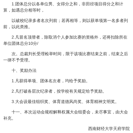
1.团体总分以各单位男、女得分之和，非田径项目得分之和计
算，如遇总分相等时，
以破校纪录多者名次列前；若再相等，则以获单项第一名多者列
前，以此类推。
2.凡冒名顶替者，除取消个人参加比赛的资格外，还将扣除所在
单位团体总分10分/
次。总裁判长受理检举时间，限于该项比赛结束之前，结束之后
一律不予受理。
十、奖励办法
1.凡获得单项、团体名次者，均给予奖励。
2.凡打破各层次纪录者，按学校有关规定给予奖励。
3.大会设最佳组织奖、体育道德风尚奖、体育精神文明奖。
十一、本次运动会规程解释权属大会组委会，未尽事宜，由大会
补充。
西南财经大学天府学院