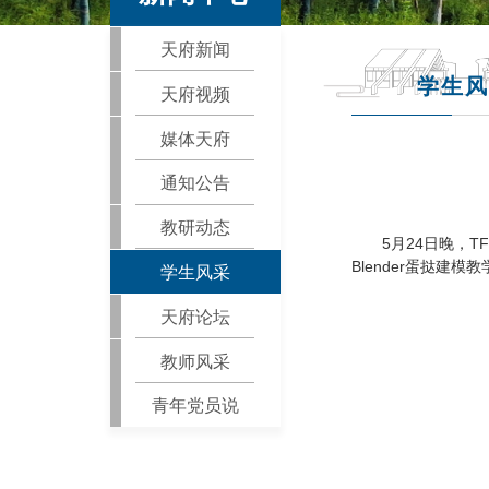
天府新闻
学生风
天府视频
媒体天府
通知公告
教研动态
5月24日晚，T
Blender蛋挞建模教
学生风采
天府论坛
教师风采
青年党员说