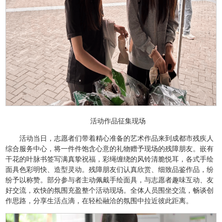
活动作品征集现场
活动当日，志愿者们带着精心准备的艺术作品来到成都市残疾人
综合服务中心，将一件件饱含心意的礼物赠予现场的残障朋友。嵌有
干花的叶脉书签写满真挚祝福，彩绳缠绕的风铃清脆悦耳，各式手绘
面具色彩明快、造型灵动。残障朋友们认真欣赏、细致品鉴作品，纷
纷予以称赞。部分参与者主动佩戴手绘面具，与志愿者趣味互动、友
好交流，欢快的氛围充盈整个活动现场。全体人员围坐交流，畅谈创
作思路，分享生活点滴，在轻松融洽的氛围中拉近彼此距离。