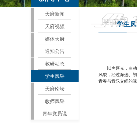
天府新闻
学生风
天府视频
媒体天府
通知公告
教研动态
以声逐光，曲动
风貌，经过海选、初
学生风采
青春与音乐交织的视
天府论坛
教师风采
青年党员说