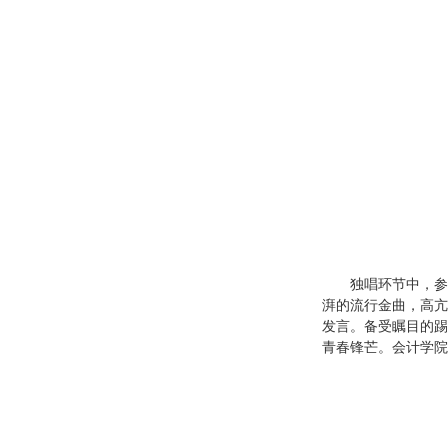
独唱环节中，参
湃的流行金曲，高亢
发言。备受瞩目的踢
青春锋芒。会计学院