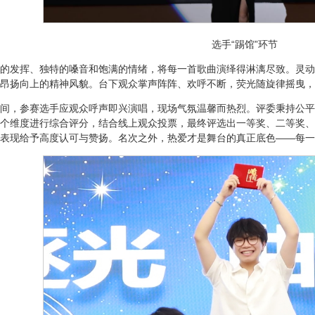
选手“踢馆”环节
的发挥、独特的嗓音和饱满的情绪，将每一首歌曲演绎得淋漓尽致。灵动
昂扬向上的精神风貌。台下观众掌声阵阵、欢呼不断，荧光随旋律摇曳，
间，参赛选手应观众呼声即兴演唱，现场气氛温馨而热烈。评委秉持公平
个维度进行综合评分，结合线上观众投票，最终评选出一等奖、二等奖、
表现给予高度认可与赞扬。名次之外，热爱才是舞台的真正底色——每一