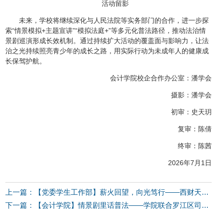
活动留影
未来，学校将继续深化与人民法院等实务部门的合作，进一步探
索“情景模拟+主题宣讲”“模拟法庭+”等多元化普法路径，推动法治情
景剧巡演形成长效机制。通过持续扩大活动的覆盖面与影响力，让法
治之光持续照亮青少年的成长之路，用实际行动为未成年人的健康成
长保驾护航。
会计学院校企合作办公室：潘学会
摄影：潘学会
初审：史天玥
复审：陈倩
终审：陈茜
2026年7月1日
上一篇：【党委学生工作部】薪火回望，向光笃行——西财天府学院团委、校学生会期末大会顺利召开
下一篇：【会计学院】情景剧里话普法——学院联合罗江区司法局深入社区开展法治宣传教育活动