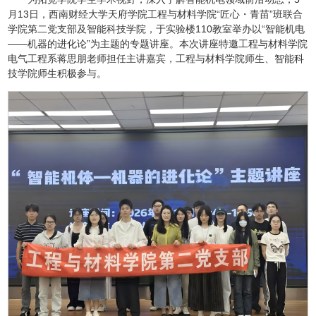
月13日，西南财经大学天府学院工程与材料学院“匠心・青苗”班联合
学院第二党支部及智能科技学院，于实验楼110教室举办以“智能机电
——机器的进化论”为主题的专题讲座。本次讲座特邀工程与材料学院
电气工程系蒋思朋老师担任主讲嘉宾，工程与材料学院师生、智能科
技学院师生积极参与。