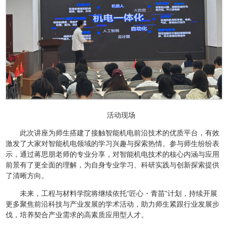
活动现场
此次讲座为师生搭建了接触智能机电前沿技术的优质平台，有效
激发了大家对智能机电领域的学习兴趣与探索热情。参与师生纷纷表
示，通过蒋思朋老师的专业分享，对智能机电技术的核心内涵与应用
前景有了更全面的理解，为自身专业学习、科研实践与创新探索提供
了清晰方向。
未来，工程与材料学院将继续依托“匠心・青苗”计划，持续开展
更多聚焦前沿科技与产业发展的学术活动，助力师生紧跟行业发展步
伐，培养契合产业需求的高素质应用型人才。