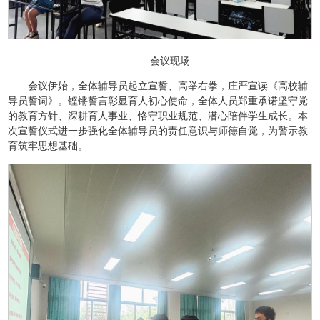
会议现场
会议伊始，全体辅导员起立宣誓、高举右拳，庄严宣读《高校辅
导员誓词》。铿锵誓言彰显育人初心使命，全体人员郑重承诺坚守党
的教育方针、深耕育人事业、恪守职业规范、潜心陪伴学生成长。本
次宣誓仪式进一步强化全体辅导员的责任意识与师德自觉，为警示教
育筑牢思想基础。