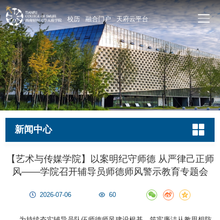
校历
融合门户
天府云平台
新闻中心
【艺术与传媒学院】以案明纪守师德 从严律己正师
风——学院召开辅导员师德师风警示教育专题会
2026-07-06
60
为持续夯实辅导员队伍师德师风建设根基，筑牢廉洁从教思想防