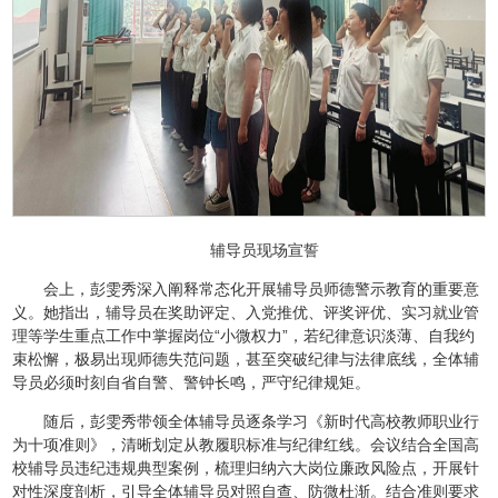
辅导员现场宣誓
会上，彭雯秀深入阐释常态化开展辅导员师德警示教育的重要意
义。她指出，辅导员在奖助评定、入党推优、评奖评优、实习就业管
理等学生重点工作中掌握岗位“小微权力”，若纪律意识淡薄、自我约
束松懈，极易出现师德失范问题，甚至突破纪律与法律底线，全体辅
导员必须时刻自省自警、警钟长鸣，严守纪律规矩。
随后，彭雯秀带领全体辅导员逐条学习《新时代高校教师职业行
为十项准则》，清晰划定从教履职标准与纪律红线。会议结合全国高
校辅导员违纪违规典型案例，梳理归纳六大岗位廉政风险点，开展针
对性深度剖析，引导全体辅导员对照自查、防微杜渐。结合准则要求