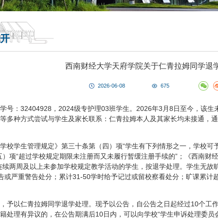
开
西南财经大学天府学院关于仁青拉姆同学退
2026-06-08
675
学号：32404928，2024级专护理03班学生。2026年3月8日至今
等多种方式尝试与学生及家长联系：仁青拉姆本人及其家长均未接通，通
学校学生管理规定》第三十条第（四）项“学生有下列情形之一，学校可
五）项“超过学校规定期限未注册而又未履行暂缓注册手续的”；《西南财
连续两周及以上未参加学校规定教学活动的学生，按退学处理。学生无故
予警告或严重警告处分；累计31-50学时给予记过或留校察看处分；旷课累
，予以仁青拉姆同学退学处理。现予以公告，自公告之日起经过10个工作
籍处理有异议的，在公告期满后10日内，可以向学校“学生申诉处理委员