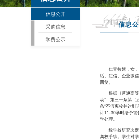
信息公开
信息公
采购信息
学费公示
仁青拉姆，女，
话、短信、企业微信
回复。
根据《普通高等
动”；第三十条第（
条“不假离校并达到
计11-30学时给
学处理。
经学校研究决定
离校手续。学生对学