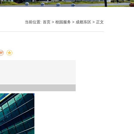
当前位置:
首页
>
校园服务
>
成都东区
> 正文