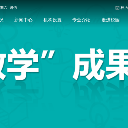
星期六 暑假
校
况
新闻中心
机构设置
专业介绍
走进校园