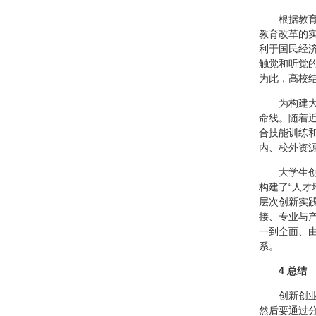
根据教
教育改革的
利于国民经济
触觉和听觉
为此，高校结
为构建
命线。随着
合技能训练
内、校外资
大学生
构建了“人
层次创新实
接、专业与
一到全面、
系。
4
总结
创新创
然后要通过