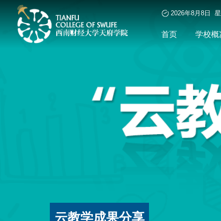
2026年8月8日 
首页
学校概
云教学成果分享