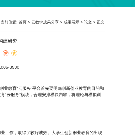
当前位置:
首页
>
云教学成果分享
>
成果展示
>
论文
> 正文
构建研究
05-3530
创业教育“云服务”平台首先要明确创新创业教育的目的和
育“云服务”模块，合理安排模块内容，将理论与模拟训
创业工作，取得了较好成效。大学生创新创业教育的出现