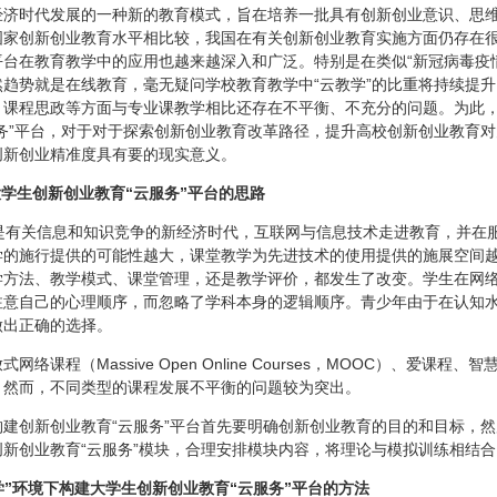
经济时代发展的一种新的教育模式，旨在培养一批具有创新创业意识、思
国家创新创业教育水平相比较，我国在有关创新创业教育实施方面仍存在
台在教育教学中的应用也越来越深入和广泛。特别是在类似“新冠病毒疫情”
趋势就是在线教育，毫无疑问学校教育教学中“云教学”的比重将持续提升
、课程思政等方面与专业课教学相比还存在不平衡、不充分的问题。为此
服务”平台，对于对于探索创新创业教育改革路径，提升高校创新创业教育
创新创业精准度具有要的现实意义。
大学生创新创业教育“云服务”平台的
思路
纪是有关信息和知识竞争的新经济时代，互联网与信息技术走进教育，并在
学的施行提供的可能性越大，课堂教学为先进技术的使用提供的施展空间
学方法、教学模式、课堂管理，还是教学评价，都发生了改变。学生在网
注意自己的心理顺序，而忽略了学科本身的逻辑顺序。青少年由于在认知
做出正确的选择。
式网络课程（Massive Open Online Courses，MOOC）、
。然而，不同类型的课程发展不平衡的问题较为突出。
构建创新创业教育“云服务”平台首先要明确创新创业教育的目的和目标，
创新创业教育“云服务”模块，合理安排模块内容，将理论与模拟训练相结合
学”环境下构建大学生创新创业教育“云服务”平台的方法