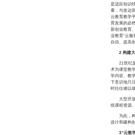
是适应知识
看，与发达
云教育教学平
育发展的必然
新创业教育
业教育“云
自信、提高
2 构建
21世
术为课堂教
学内容、教
下意识地只
时往往难以
大型开放
统课程资源
为此，
设计和建构
3
“云教