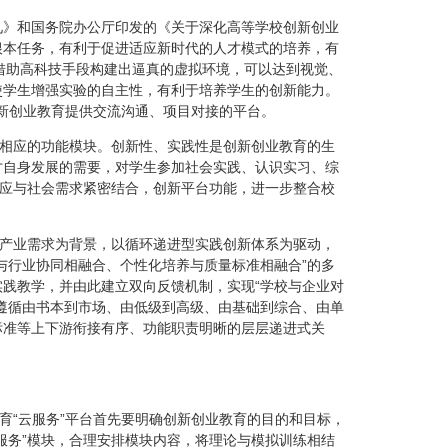
见》和国务院办公厅印发的《关于深化高等学校创新创业
根本任务，有利于促进适应新时代的人才模式的培养，有
）技术可以借助高科技手段构建出逼真的虚拟环境，可以达到视觉、
使学生增强实验的自主性，有利于培养学生的创新能力。
创新创业教育提供交流沟通、项目对接的平台。
计相应的功能模块。创新性、实践性是创新创业教育的生
才自身发展的需要，对学生参加社会实践、认识实习、综
台应与社会需求紧密结合，创新平台功能，进一步整合校
以产业需求为背景，以循环递进型实践创新体系为驱动，
与行业协同相融合、个性化培养与质量标准相融合”的多
践教学，并由此建立双向反馈机制，实现“学校与企业对
遵循由书本到市场、由低级到高级、由基础到综合、由单
标准等上下游衔接有序、功能职责明晰的层层递进式关
育“云服务”平台首先要明确创新创业教育的目的和目标，
服务”模块，合理安排模块内容，将理论与模拟训练相结