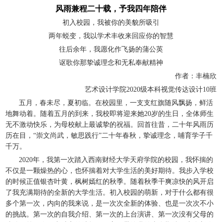
风雨兼程二十载，予我四年陪伴
初入校园，我被你的美貌所吸引
两年蜕变，我以学术丰收来回应你的智慧
往后余年，我愿化作飞扬的蒲公英
讴歌你那挚诚理念和无私奉献精神
作者：丰楠欣
艺术设计学院2020级本科视觉传达设计10班
五月，春未尽，夏初临。在校园里，一支支红旗随风飘扬，鲜活
地舞动着。随着五月的到来，我校即将迎来她20岁的生日，全体师生
无不激动快乐，为母校献上最诚挚的祝福。回首往昔，二十年风雨历
历在目，“崇文尚武，敏思践行”二十年春秋，挚诚理念，哺育学子千
千万。
2020年，我第一次踏入西南财经大学天府学院的校园，我怀揣的
不仅是一颗燥热的心，也怀揣着对大学生活的美好期待。我步入学校
的时候正值银杏叶黄，枫树嫣红的秋季。随着秋季干爽凉快的风开启
了我充满期待的全新的大学生活。初入校园的萌新，对于什么都有很
多个第一次，内向的我来说，是一次次全新的体验、也是一次次不小
的挑战。第一次的自我介绍、第一次的上台演讲、第一次没有父母的