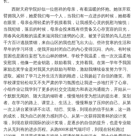
长。
西财天府学院好似一位慈祥的母亲，有着温暖的怀抱。她张开双
臂拥我入怀，她爱我们每一个人，当我们有一点进步的时候，她都看
在眼里，母亲会用轻柔的手抚摸着我，让我感受心灵的抚慰与愉悦；
当我犯错，落后的时候，母亲会投来既有些责备又心存宽容的目光，
用春风化雨般的温柔来滋润我们迷惘的心灵。被笼子囚禁的鸟儿总想
千方百计逃脱禁锢，来自山区的我也想飞出大山。些许贫寒的生活和
早年的学习环境，使我开始封闭自己的内心变得沉闷、内向。有时候
贫困也是困住妄想飞出山林的镣铐。学校予我温柔，他一次次温柔地
安慰我，他像一把金钥匙，鼓励着我，支持着我。在第一学年予我国
家励志奖学金是对我莫大的鼓励与帮助，激励我继续奋发努力学习、
进取。减轻了学习之外生活方面的顾虑，让我扬起了自信的微笑。而
学校课堂轻松却又不失严肃的学习氛围也让我进一步地打开了心扉。
小组作业让我学到了更多的社交交流能力和表达沟通能力，开始从一
个默默无闻的、随大流的倾听者，慢慢地转变为想法的提出者、策划
者。在学习的路上、课堂上、生活上、慢慢释放了压抑的自己。从第
一次上讲台紧张讲不出话、结巴、笑场，到现在的信手拈来，这一路
的成长，我为自己的努力感到开心。从第一次获得国青杯的设计奖
项，到现在获得国际的设计奖项，是逐步的自信的提升，也是专业能
力从无到有的进步历程。从跑800米就气喘吁吁，到现在轻松跑过