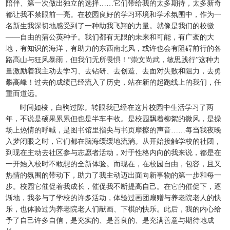
陪伴、第一次做出独立的选择……它们带给我的太多期待，太多新奇
都让我不禁眼前一亮。在校园良好的学习环境和学术氛围中，作为一
名新生我深切地感受到了一种助我飞翔的力量。就像是我们的校徽
——自由的蒲公英种子。我们都有无限的未来和可能，有广袤的大
地，有知识的海洋，有助力的东西南北风，或许也会有阻碍前行的各
路高山与狂风暴雨，但我们无所畏惧！“崇文尚武，敏思践行”这种力
量激励着我主动去学习、去钻研、去创造、去面对失败和阻力，去勇
攀高峰！过去的成绩已经流入了历史，站在新的起跑线上的我们，任
重而道远。
时间如梭，白驹过隙。转眼我已经在这片校园中生活学习了两
年，不说是硕果累累但也是半车丰收。是校园飘着柳絮的微风，是操
场上热情的呼喊，是图书馆里指尖与书页摩擦的声音……每当我夜晚
入梦闭眼之时，它们都在脑海缓缓地流淌。从开始接触学校的社团，
到现在主动去社区参与志愿者活动，对于性格内向的我来说，都是在
一开始入校时不敢想的全新体验。而现在，在校园自由，包容，且又
热情的氛围的带动下，助力了我主动迈出面向新事物的第一步和每一
步。校园它催促着我成长，催促我不断提高自己。在它的催促下，逐
渐地，我参与了学校的许多活动，体验过画团扇赠与养老院老人的快
乐，也体验过为养老院老人们献画、下棋的快乐。此后，我的内心给
予了自己许多自信，是充实的、是善良的、是充满善意与期待地成