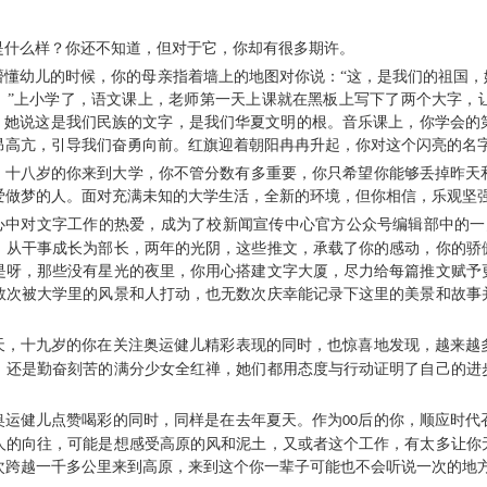
是什么样？你还不知道，但对于它，你却有很多期许。
懵懂幼儿的时候，你的母亲指着墙上的地图对你说：“这，是我们的祖国
。”上小学了，语文课上，老师第一天上课就在黑板上写下了两个大字，
”。她说这是我们民族的文字，是我们华夏文明的根。音乐课上，你学会
昂高亢，引导我们奋勇向前。红旗迎着朝阳冉冉升起，你对这个闪亮的名
0年，十八岁的你来到大学，你不管分数有多重要，你只希望你能够丢掉昨
爱做梦的人。面对充满未知的大学生活，全新的环境，但你相信，乐观坚
心中对文字工作的热爱，成为了校新闻宣传中心官方公众号编辑部中的一
。从干事成长为部长，两年的光阴，这些推文，承载了你的感动，你的骄
是呀，那些没有星光的夜里，你用心搭建文字大厦，尽力给每篇推文赋予
数次被大学里的风景和人打动，也无数次庆幸能记录下这里的美景和故事
天，十九岁的你在关注奥运健儿精彩表现的同时，也惊喜地发现，越来越
，还是勤奋刻苦的满分少女全红禅，她们都用态度与行动证明了自己的进
奥运健儿点赞喝彩的同时，同样是在去年夏天。作为
后的你，顺应时代
00
人的向往，可能是想感受高原的风和泥土，又或者这个工作，有太多让你
次跨越一千多公里来到高原，来到这个你一辈子可能也不会听说一次的地