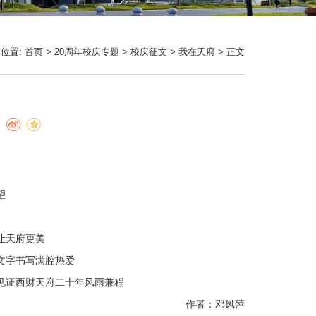
位置:
首页
>
20周年校庆专题
>
校庆征文
>
我在天府
> 正文
望
让天府更美
文字书写满腔热爱
见证西财天府二十年风雨兼程
作者：邓凤萍