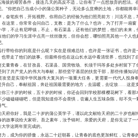
0米高海拔的艰苦条件，接连几天的高反不适，让你有了一点想放弃的想法。
花。”你把自己当成小小的蒲公英种子，无论多么贫瘠的土地，你都能将幸
声，奋笔疾书，开拓视野。你用自己的经验为他们照亮前方：川流不息，
。在这里，你常常会问自己，支教：是为了什么？也许，为了打开一扇窗
小学，不止有尼呷镇，不止，有石渠县，还有他们的梦想，他们的未来，
在他们的学习生涯中点亮一丝丝微光，但你会想，哪怕照亮其他一个人也
吧。
远行带给你的到底是什么呢？实在是很难总结，也许是一张证书，也许是
，也带走了他们的故事。但最终你也在这山长水远中看清世界，也找到了
迹丈量青春，在甘孜县、石渠县、国营牧场、长须干玛等多处乡村留下了
受到了共产党人的伟大与奉献，那些坚守基层的扶贫干部，那些传播知识
贫攻坚是实现中华民族伟大复兴的一项重大任务，更需要一代代人投身
提升自己，奉献祖国，奔赴祖国最需要的地方，去温暖，去绽放……这是
在你三十岁的时候，五十岁的时候，你还会回到学校那棵樱花树下，看那
不少磕磕碰碰吧，但是我知道你不会畏惧，尝遍人生五味杂陈，却不失一
勇气。
的天府你好，我是二十岁的蒲公英学子，谨以此文献给天府的二十岁也献
春的故事说给大家听。吾之素年，汝予锦时。亲爱的天府，是你见证了一
在大学这两年里完成的。
努力，成为你的骄傲，永远二十赶朝暮，让青春的底色更加鲜红，让青春