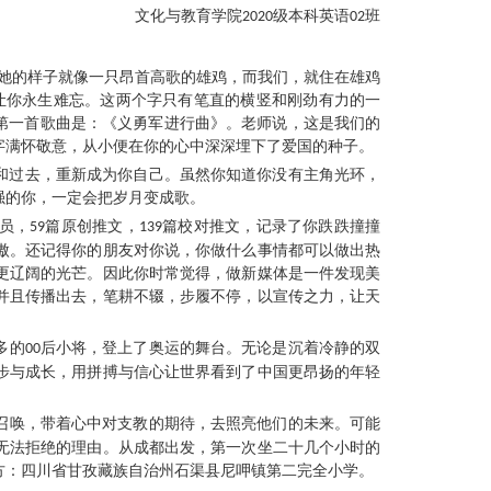
文化与教育学院
级本科英语
班
2020
02
，她的样子就像一只昂首高歌的雄鸡，而我们，就住在雄鸡
让你永生难忘。这两个字只有笔直的横竖和刚劲有力的一
的第一首歌曲是：《义勇军进行曲》。老师说，这是我们的
字满怀敬意，从小便在你的心中深深埋下了爱国的种子。
天和过去，重新成为你自己。虽然你知道你没有主角光环，
强的你，一定会把岁月变成歌。
员，
篇原创推文，
篇校对推文，记录了你跌跌撞撞
59
139
傲。还记得你的朋友对你说，你做什么事情都可以做出热
更辽阔的光芒。因此你时常觉得，做新媒体是一件发现美
并且传播出去，笔耕不辍，步履不停，以宣传之力，让天
多的
后小将，登上了奥运的舞台。无论是沉着冷静的双
00
步与成长，用拼搏与信心让世界看到了中国更昂扬的年轻
召唤，带着心中对支教的期待，去照亮他们的未来。可能
无法拒绝的理由。从成都出发，第一次坐二十几个小时的
方：四川省甘孜藏族自治州石渠县尼呷镇第二完全小学。