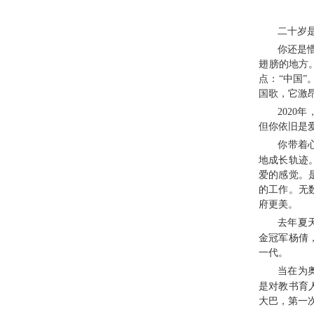
二十岁
你还是
翅膀的地方
点：“中国
国歌，它激
202
但你依旧是
你带着
地成长轨迹
爱的感觉。
的工作。无
府更美。
去年夏
金冠军杨倩
一代。
当在为
是对教书育
大巴，第一