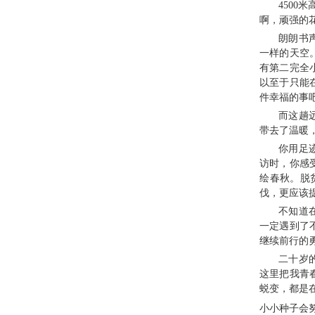
450
啊，顽强的
朗朗书
一样的天空
有第二完全
以至于只能
件幸福的事
而这趟
带去了温暖
你用足
访时，你感
绘春秋。脱
伐，更应该
不知道
一定遇到了
继续前行的
二十岁
这里把我青
蜕变，都是
小小种子会