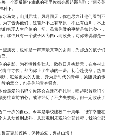
在每一个高反辗转难眠的夜里你都会想起那首歌：“蒲公英
福种下。
车水马龙；山川异域，风月同天，你也尽力让他们看到不
，为了告诉他们，这窗外不止有草原，不止有山川，不止
他们实现人生价值的一切。虽然你做的事情是如此渺小，
好，哪怕只有一个孩子因为自己而改变，对你来说都是一
一些朋友，也许是一声声最真挚的谢谢，为那边的孩子们
自己。
你的身影。为有牺牲多壮志，敢教日月换新天，在乡村走
的青年才俊，都为你上了生动的一课。初心赴使命，热血
奉献，汇聚更大的力量。身为新时代的青年，紧随党的步
支教的意义，也是你的青春誓言。
本你最爱的书吗？你还会在迷茫挣扎时，唱起那首歌吗？
颗勇往直前的心。或许经历了不少失败吧，但一定收获了
给二十岁的自己。今年是学校建校二十周年，很荣幸能在
个人从幼稚到成熟，从悲观到乐观的全部过程，我的全部
的誓言更加铿锵，保持热爱，奔赴山海！