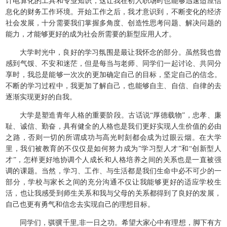
计电算化的工具和专业知识，这让我在初入职场时也能够迅速适应信
息化的财务工作环境。开始工作之后，我才意识到，不断变化的经济
社会发展，十分需要我们掌握多角度、创造性思考问题、解决问题的
能力，才能够更好的成为社会所需要的新型应用人才。
大学时光中，良好的学习氛围是最让我怀念的部分。虽然我也曾
感到气馁、不安和迷茫，但是每当与老师、同学们一起讨论、共同分
享时，我总是能够一次次的更加确定自己的目标，坚定自己的信念。
不断的学习过程中，我更加了解自己，也能够自主、自信、自律的去
逐渐实现更好的自我。
大学是塑造青年人格的重要阶段。古话说“厚德载物”，忠孝、廉
耻、诚信、勤奋，具有健全的人格也是我们更好实现人生价值的必由
之路，否则一切的所谓成功与高光时刻都会成为过眼云烟。在大学
里，我们被教育的不仅仅是如何努力成为”学习型人才”和“创新型人
才”，怎样更好地协调个人成长和人格培养之间的关系也是一直被强
调的课题。当然，学习、工作、与生活都是我们生命中必不可少的一
部分，学校与家长之间的充分沟通不仅让我能够更好的适应学校生
活，也让我感受到师生关系和我与父母的关系都得到了良好的发展，
自己也更有勇气和信念去实现自己的理想目标。
同学们，骐骥千里,非一日之功。希望大家心中有理想，脚下有方