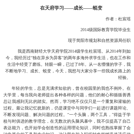
在天府学习——成长——蜕变
作者：杜宸瑶
2014级国际教育学院毕业生
现于简阳市规划和自然资源局任职
我是西南财经大学天府学院2014级学生杜宸瑶。从2014年到如
今，我经历过“独在异乡为异客”的两年多海外求学生活，也在工作和
生活中经受了磨练。转眼一瞬，已过了8年。从一名懵懂的学子，我
不断地学习、成长、蜕变，今天，我想与大家分享一些我成长路上的
经验。
年轻的学生，总是充满求知欲的，曾在校园里的我也不例外。在
大学里，每当我向老师提出各种各样的问题，他们的耐心和循循善诱
总让我感到无比的踏实。然而，学习绝不仅仅只是一个重复和灌输的
过程。最让我记忆犹新的，仍是课堂中与同学们一起进行课题辩论、
不断发现问题、解决问题的过程。“一个头脑，两个工具，”得益于学
校与时俱进的教学理念，在无数次的头脑风暴中，我不仅提高了自己
表达能力，也开始学会创造性的运用理论知识，同时也熟练掌握了会