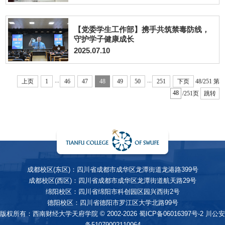
【党委学生工作部】携手共筑禁毒防线，
守护学子健康成长
2025.07.10
...
...
上页
1
46
47
48
49
50
251
下页
48/251
第
/251页
跳转
成都校区(东区)：四川省成都市成华区龙潭街道龙港路399号
成都校区(西区)：四川省成都市成华区龙潭街道航天路29号
绵阳校区：四川省绵阳市科创园区园兴西街2号
德阳校区：四川省德阳市罗江区大学北路99号
版权所有：西南财经大学天府学院 © 2002-2026
蜀ICP备06016397号-2
川公安
备51079002110064