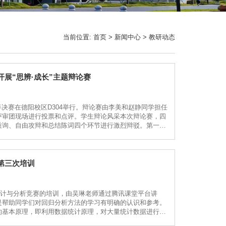
当前位置:
首页
>
新闻中心
>
教研动态
展“思辨·成长”主题辩论赛
半决赛在德阳校区D304举行。辩论赛由李美和赵静同学担任
评审团现场进行投票和点评。学生辩论风采本次辩论赛，四
质询、自由攻辩和总结陈词四个环节进行激烈辩驳。第一场
方辩手你来我往、侃侃而谈，解析了“知人与自...
第三次培训
学统计与分析竞赛的培训，由吴琳老师通过腾讯课堂平台讲
是帮助同学们对回归分析方法的学习有明确的认识和参考。
的基本原理，即利用数据统计原理，对大量统计数据进行数
.