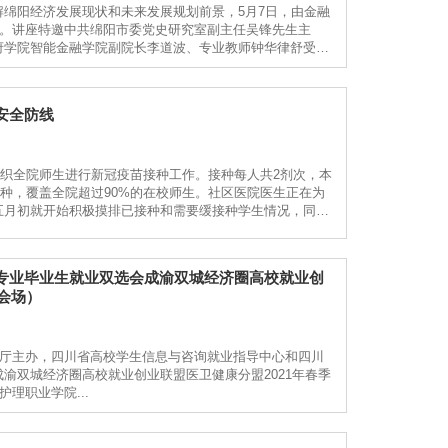
绵阳经济发展现状和未来发展规划前景，5月7日，由金融
开。讲座特邀中共绵阳市委党史研究室副主任吴锋先生主
府学院智能金融学院副院长李道波、专业教师钟华律舒受
安全防线
组织全院师生进行新冠疫苗接种工作。接种每人共2剂次，本
接种，覆盖全院超过90%的在校师生。社区医院医生正在为
五月初就开始积极摸排已接种和需要缓接种学生情况，同时
.
专业毕业生就业双选会成渝双城经济圈高校就业创
会场）
障厅主办，四川省高校学生信息与咨询就业指导中心和四川
渝双城经济圈高校就业创业联盟医卫健康分盟2021年春季
理职业学院...