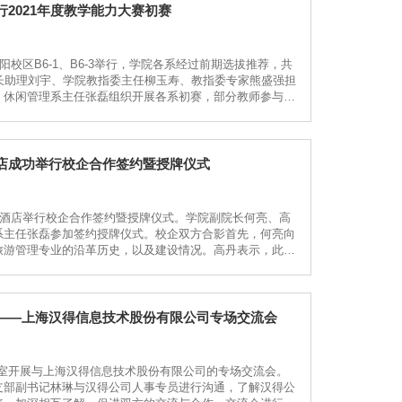
2021年度教学能力大赛初赛
校区B6-1、B6-3举行，学院各系经过前期选拔推荐，共
长助理刘宇、学院教指委主任柳玉寿、教指委专家熊盛强担
、休闲管理系主任张磊组织开展各系初赛，部分教师参与观
店成功举行校企合作签约暨授牌仪式
登酒店举行校企合作签约暨授牌仪式。学院副院长何亮、高
系主任张磊参加签约授牌仪式。校企双方合影首先，何亮向
旅游管理专业的沿革历史，以及建设情况。高丹表示，此次
——上海汉得信息技术股份有限公司专场交流会
3教室开展与上海汉得信息技术股份有限公司的专场交流会。
支部副书记林琳与汉得公司人事专员进行沟通，了解汉得公