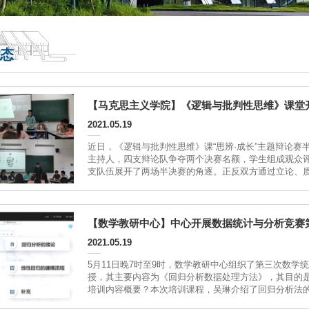
态
【马克思主义学院】《逻辑与批判性思维》课堂开
2021.05.19
近日，《逻辑与批判性思维》课“思辨·成长”主题辩论赛
主持人，四支辩论队争夺两个决赛名额，学生组成观众
支队伍展开了两场半决赛的角逐。正反双方通过立论、
半决赛围绕“知人之明还是自知之明更可贵”这一辩题，双
【数学教研中心】中心开展数据统计与分析竞赛
2021.05.19
5月11日晚7时至9时，数学教研中心组织了第三次数
授，其主要内容为《回归分析数据处理方法》，其目的
培训内容概要？本次培训课程，吴琳介绍了回归分析法
学处理，建立回归方程（函数表达式），预测变量变化..