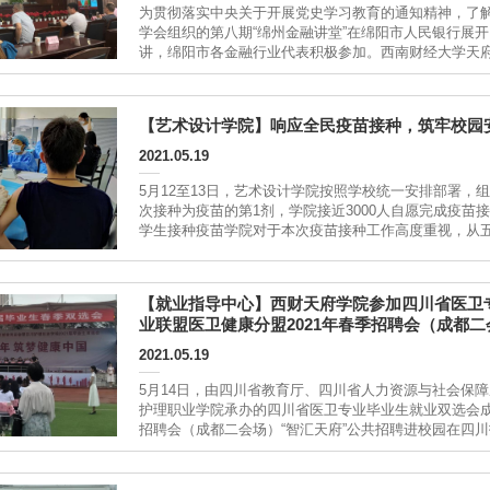
为贯彻落实中央关于开展党史学习教育的通知精神，了解
学会组织的第八期“绵州金融讲堂”在绵阳市人民银行展
讲，绵阳市各金融行业代表积极参加。西南财经大学天
邀...
【艺术设计学院】响应全民疫苗接种，筑牢校园
2021.05.19
5月12至13日，艺术设计学院按照学校统一安排部署，
次接种为疫苗的第1剂，学院接近3000人自愿完成疫苗
学生接种疫苗学院对于本次疫苗接种工作高度重视，从
在各班开展疫苗接种的主题宣讲班会，消除学生对于疫..
【就业指导中心】西财天府学院参加四川省医卫
业联盟医卫健康分盟2021年春季招聘会（成都二
2021.05.19
5月14日，由四川省教育厅、四川省人力资源与社会保
护理职业学院承办的四川省医卫专业毕业生就业双选会成
招聘会（成都二会场）“智汇天府”公共招聘进校园在四川护