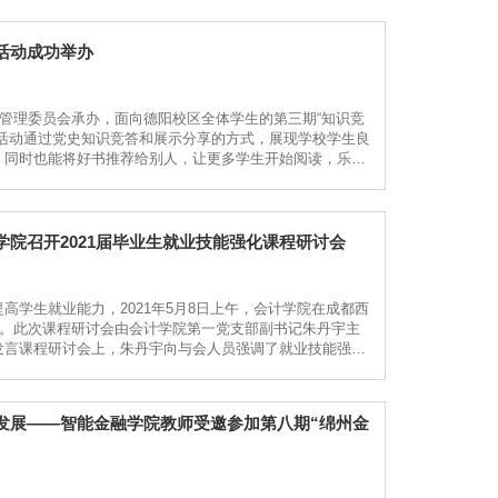
活动成功举办
书管理委员会承办，面向德阳校区全体学生的第三期“知识竞
活动通过党史知识竞答和展示分享的方式，展现学校学生良
，同时也能将好书推荐给别人，让更多学生开始阅读，乐于
。第一轮竞答主题为“4.23”世界读书日的...
院召开2021届毕业生就业技能强化课程研讨会
学生就业能力，2021年5月8日上午，会计学院在成都西
研讨会。此次课程研讨会由会计学院第一党支部副书记朱丹宇主
发言课程研讨会上，朱丹宇向与会人员强调了就业技能强化
发展——智能金融学院教师受邀参加第八期“绵州金