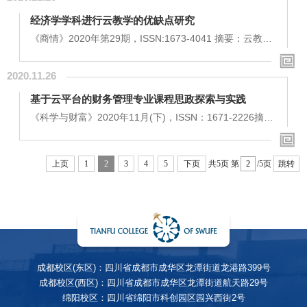
过搭建的教学平台，为学生提供丰富的在线学习资源，开
经济学学科进行云教学的优缺点研究
展线上线下相结合的混合式教学模式，能真正实现传统课
堂的反转，同时利用大数据手段分析学情，可让教师更精
《商情》2020年第29期，ISSN:1673-4041 摘要：云教学
准地掌握学生的学习情况，从而实现真正的因材施教和...
是学校教育面临信息时代的重大抉择，它以互联网为传输
系统，利用网络的特性和资源创造了一种有意义的、不同
2020.11.26
于传统教学的学习环境，以便更好地促进学生的学习。本
文结合经济学学科课程的教学实际，针对云教学的优缺点
基于云平台的财务管理专业课程思政探索与实践
进行了探讨，最后给出了相关建议。关键词：云教学、经
济学、网络教学 云教学是学校教育面临信息时代的重大抉
《科学与财富》2020年11月(下)，ISSN：1671-2226摘
择，它以互联网为传输系统，利用网络的特性和资源...
要：“课程思政”的本质是“教书”与“育人”的有机结合，“立德
树人”是其根本任务。本文以财务管理专业课程为例，结合
云平台进行资源建设，将课程思政元素融入专业课程教学
上页
1
2
3
4
5
下页
共5页
第
/5页
跳转
中，对课程思政的具体实施路径进行了探讨。关键词：课
程思政、财务管理、云平台、思政学习共同体一、课程思
政的内涵总书记在高校思想政治工作会议上明确指出，要
把思政工作贯穿于教育教学全过程，实现各...
成都校区(东区)：四川省成都市成华区龙潭街道龙港路399号
成都校区(西区)：四川省成都市成华区龙潭街道航天路29号
绵阳校区：四川省绵阳市科创园区园兴西街2号