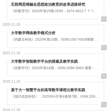
和模式直接应用到云教学中无法发挥信息化教学的全部效
互联网思维融合思想政治教育的改革进路研究
用。本文以“学生中心”导向和学生需求出发，将共情原理
中的认知、情感、行为三个层面与云教学中的内容、方
《科教导刊》2020年第29期,ISSN：1674-6813？？？摘
式、反馈要素深度融合，提出多元静态资源的课程设
要：在高校治理现代化背景下，思政教育具有主体多维、
计、...
内容多元、过程交互、方式多样等特点，面对新模式、新
2020.11.26
技术、和新行为规范，以往开展思政教育工作的方式、方
法在纷繁复杂的网络世界已显得有些力不从心。多元性、
大学数学网络教学模式分析
用户性、跨界性等互联网思维为思政教育工作开拓了新视
野。本文从思政教育的主体、内容、表现形式、保障机制
《内蒙古科技》2020年第10期，ISSN:1007-6928摘要：
多个维度精准对接互联网思维的核心要素，探讨互联网...
网络教育的三大基础为硬件、软件和网络教育资源，目前
随着网络通信技术的发展和各类教育软件的涌现，软硬件
2020.11.26
的限制正在逐渐淡化，网络教育资源本身的提升成为关键
——在时空分离、面对面互动缺失的网络环境下，教师如
大学数学智能教学平台的搭建及教学实践
何设计网络课程、开展教学活动，是大学教育领域的迫切
课题。本文将讨论互联网环境下，大学数学网络教育的困
《高教学刊》2020年第16期，ISSN;2096-000X 摘要：借
境、网络课程的设计方案以及对教师授课方式转变的建...
助现代信息技术手段，搭建数学智能教学平台，为学生提
供丰富的在线学习资源，同时利用大数据手段分析学情，
2020.11.26
让教师更精准地掌握学生的学习情况，从而实现真正的因
材施教和个性化教学，使学生在学习中的主体地位更加凸
基于大一智慧平台的高等数学课程云教学实践
显出来，建立主观学习意识，切实增强学习兴趣和提高学
习的效果。关键词：大学数学 信息技术 智能教学 追踪测
《现代信息科技》，2020年4月第4卷第7期，ISSN:2096-
试前言：自党的十九大以来，国家先后出台了一系列...
4706摘要：本文主要研究了高等数学课程在大一智慧智能
教学平台的教学实践，对大学数学课程的传统教学与现代
2020.11.26
信息技术手段的有机融合进行了深入分析。实践证明，通