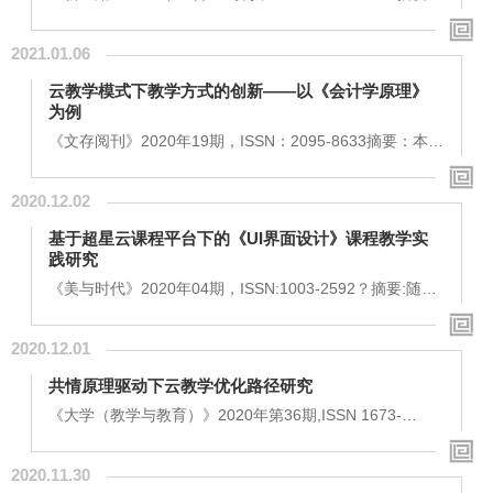
通过对西财天府学院学生进行随机调查，了解到学生对线
上教学大都持消极态度，认为线上教学存在效果差、作业
2021.01.06
多、压力大、教学平台繁杂等问题。由此本文提出以课程
考核为抓手促进学生参与学习、减少学生线上学习负担以
云教学模式下教学方式的创新——以《会计学原理》
及尽可能统一教学平台的建议。关键词：线上教学 调查分
为例
析 线上教学效果线上教学是社会科技发展的一种趋势。由
于疫情影响，上半年国内学校几乎都采用线上教学方...
《文存阅刊》2020年19期，ISSN：2095-8633摘要：本文
通过对会计学原理课程进行云教学实践，分析得出在云教
学模式下，教师角色应该定位为监督和考核的结论。关键
2020.12.02
词：云教学 教师角色定位 教学方式导言随着信息技术的发
展，互联网用户越来越多，网络成为人们不可缺少部分，
基于超星云课程平台下的《UI界面设计》课程教学实
信息技术在教学过程中的运用带来了传统教学的变革，即
践研究
云教学。 一、云教学概述（一）云教学概念云教学即是指
将课堂搬上互联网，将学习资源、学习服务进行有...
《美与时代》2020年04期，ISSN:1003-2592？摘要:随着
互联网技术的飞速发展，“互联网+”教育背景下的教育信息
化技术在传统教学中的教学理念、方法、模式以及资源配
2020.12.01
置发生深刻变化。本文从高校开设UI界面设计课程所面临
的问题，依托超星学习通云平台技术，重置课程体系，以
共情原理驱动下云教学优化路径研究
项目式为导入，设计竞赛为拓展，从学校、教师、平台、
竞赛四位一体的评价体系，构建基于互联网云平台的线上
《大学（教学与教育）》2020年第36期,ISSN 1673-
线下混合教学模式。提升教学内容的金课质量，增强...
7164？？？摘要：作为未来教育的发展方向，“云教学”在
具有开放性、共享性、可扩容性等优势的同时也剥除了线
2020.11.30
下教学的体验感和沉浸感。毫无变通的将传统的教育理念