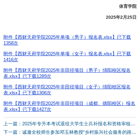
体育
学院
20
2
5
年
2
月
2
5
日
附件【
西财天府学院2025年单项（男子）报名表.xlsx
】已下载
1358
次
附件【
西财天府学院2025年单项（女子）报名表.xlsx
】已下载
1416
次
附件【
西财天府学院2025年非田径项目（男子）绵阳校区报名
表.xlsx
】已下载
1289
次
附件【
西财天府学院2025年非田径项目（女子）绵阳校区报名
表.xlsx
】已下载
1306
次
附件【
西财天府学院2025年非田径项目（成都、德阳校区）报名
表.xlsx
】已下载
1427
次
上一篇：2025年专升本考试退役大学生士兵补报名和资格审核的通知
下一篇：诚邀全校师生参加邓玉林教授“乡村振兴社会服务的路径和方法”讲座