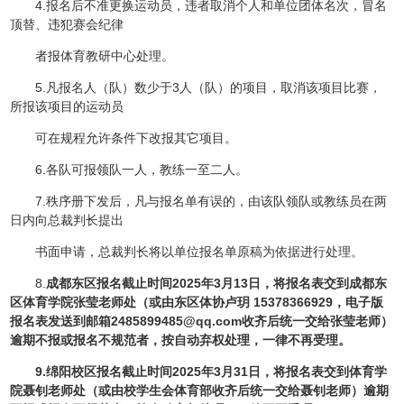
4.报名后不准更换运动员，违者取消个人和单位团体名次，冒名
顶替、违犯赛会纪律
者报体育教研中心处理。
5.凡报名人（队）数少于3人（队）的项目，取消该项目比赛，
所报该项目的运动员
可在规程允许条件下改报其它项目。
6.各队可报领队一人，教练一至二人。
7.秩序册下发后，凡与报名单有误的，由该队领队或教练员在两
日内向总裁判长提出
书面申请，总裁判长将以单位报名单原稿为依据进行处理。
8.
成都东区报名截止时间202
5
年
3
月
1
3
日，将报名表交到成都东
区
体育学院
张莹
老师处（或由
东区体协卢玥 15378366929，电子版
报名表发送
到
邮箱2485899485@qq.com收齐后统一交给
张莹
老师
）
逾期不报或报名不规范者，按自动弃权处理，一律不再受理。
9.
绵阳校区报名截止时间202
5
年3月
3
1
日，将报名表交到
体育
学
院
聂钊
老师处（或由校学生会体育部收齐后统一交给
聂
钊
老师）
逾期