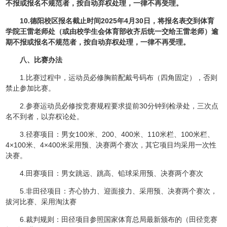
不报或报名不规范者，按自动弃权处理，一律不再受理。
10.
德阳校区报名截止时间202
5
年
4
月
3
0
日，将报名表交到
体育
学院
王雷老师处（或由校学生会体育部收齐后统一交给王雷老师）
逾
期不报或报名不规范者，按自动弃权处理，一律不再受理。
八、比赛办法
1.比赛过程中，运动员必修胸前配戴号码布（四角固定），否则
禁止参加比赛。
2.参赛运动员必修按竞赛规程要求提前30分钟到检录处，三次点
名不到者，以弃权论处。
3.径赛项目：男女100米、200、400米、110米栏、100米栏、
4×100米、4×400米采用预、决赛两个赛次，其它项目均采用一次性
决赛。
4.田赛项目：男女跳远、跳高、铅球采用预、决赛两个赛次
5.非田径项目：齐心协力、迎面接力、采用预、决赛两个赛次，
拔河比赛、采用淘汰赛
6.裁判规则：田径项目参照国家体育总局最新颁布的（田径竞赛