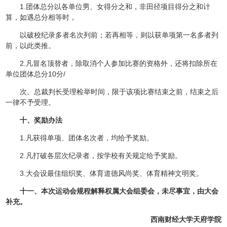
1.团体总分以各单位男、女得分之和，非田径项目得分之和计
算，如遇总分相等时，
以破校纪录多者名次列前；若再相等，则以获单项第一名多者列
前，以此类推。
2.凡冒名顶替者，除取消个人参加比赛的资格外，还将扣除所在
单位团体总分10分/
次。总裁判长受理检举时间，限于该项比赛结束之前，结束之后
一律不予受理。
十、奖励办法
1.凡获得单项、团体名次者，均给予奖励。
2.凡打破各层次纪录者，按学校有关规定给予奖励。
3.大会设最佳组织奖、体育道德风尚奖、体育精神文明奖。
十一、本次运动会规程解释权属大会组委会，未尽事宜，由大会
补充。
西南财经大学天府学院