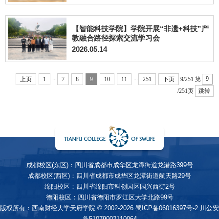
【智能科技学院】学院开展“非遗+科技”产
教融合路径探索交流学习会
2026.05.14
...
...
上页
1
7
8
9
10
11
251
下页
9/251
第
/251页
跳转
成都校区(东区)：四川省成都市成华区龙潭街道龙港路399号
成都校区(西区)：四川省成都市成华区龙潭街道航天路29号
绵阳校区：四川省绵阳市科创园区园兴西街2号
德阳校区：四川省德阳市罗江区大学北路99号
版权所有：西南财经大学天府学院 © 2002-2026
蜀ICP备06016397号-2
川公安
备51079002110064