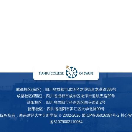
成都校区(东区)：四川省成都市成华区龙潭街道龙港路399号
成都校区(西区)：四川省成都市成华区龙潭街道航天路29号
绵阳校区：四川省绵阳市科创园区园兴西街2号
德阳校区：四川省德阳市罗江区大学北路99号
版权所有：西南财经大学天府学院 © 2002-2026
蜀ICP备06016397号-2
川公安
备51079002110064