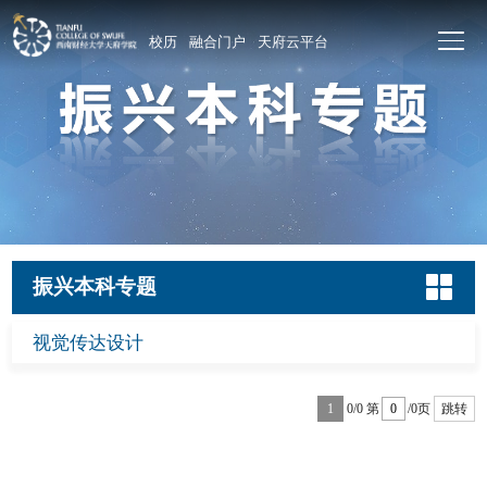
校历
融合门户
天府云平台
振兴本科专题
视觉传达设计
1
0/0
第
/0页
跳转