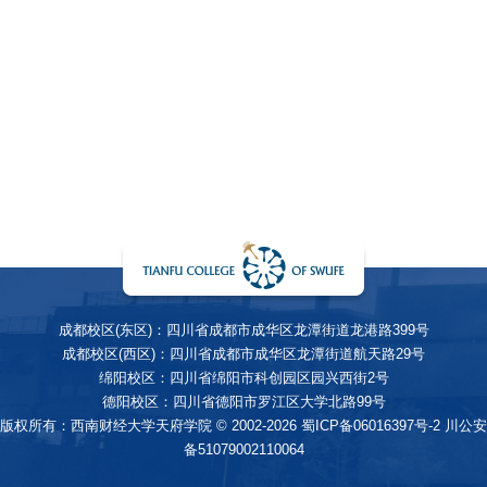
成都校区(东区)：四川省成都市成华区龙潭街道龙港路399号
成都校区(西区)：四川省成都市成华区龙潭街道航天路29号
绵阳校区：四川省绵阳市科创园区园兴西街2号
德阳校区：四川省德阳市罗江区大学北路99号
版权所有：西南财经大学天府学院 © 2002-2026
蜀ICP备06016397号-2
川公安
备51079002110064