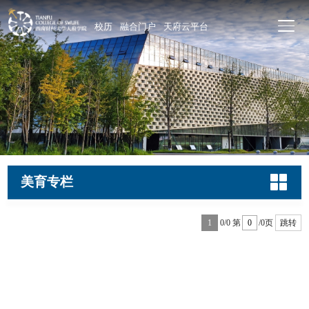
校历
融合门户
天府云平台
美育专栏
1
0/0
第
/0页
跳转