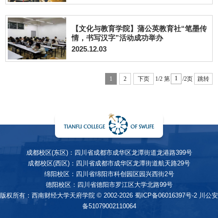
【文化与教育学院】蒲公英教育社“笔墨传
情，书写汉字”活动成功举办
2025.12.03
1
2
下页
1/2
第
/2页
跳转
成都校区(东区)：四川省成都市成华区龙潭街道龙港路399号
成都校区(西区)：四川省成都市成华区龙潭街道航天路29号
绵阳校区：四川省绵阳市科创园区园兴西街2号
德阳校区：四川省德阳市罗江区大学北路99号
版权所有：西南财经大学天府学院 © 2002-2026
蜀ICP备06016397号-2
川公安
备51079002110064